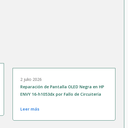
tch
oviles
eacondicionado
 Mini / Pro
2 julio 2026
tátil
Reparación de Pantalla OLED Negra en HP
l
ENVY 16-h1053dx por Fallo de Circuitería
Leer más
se