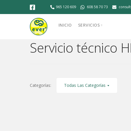
965 120 609
608 58 70 73
consul
INICIO
SERVICIOS
Servicio técnico 
Montaje de equipo
Reparación de Asus
Reparación de conector
Reparación de HP
Reparación de iMac
Categorías:
Todas Las Categorías
Reparación de Lenovo
Reparación de MacBook 
Reparación de ordenad
Reparación de portátil
Venta de ordenadores 