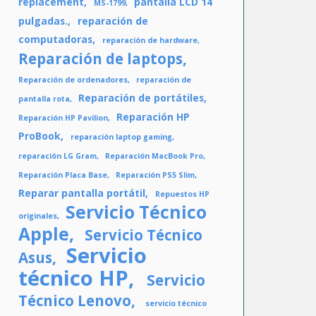
replacement
pantalla LCD 14
MS-1799
pulgadas.
reparación de
computadoras
reparación de hardware
Reparación de laptops
Reparación de ordenadores
reparación de
Reparación de portátiles
pantalla rota
Reparación HP
Reparación HP Pavilion
ProBook
reparación laptop gaming
reparación LG Gram
Reparación MacBook Pro
Reparación Placa Base
Reparación PS5 Slim
Reparar pantalla portátil
Repuestos HP
Servicio Técnico
originales
Apple
Servicio Técnico
Servicio
Asus
técnico HP
Servicio
Técnico Lenovo
servicio técnico