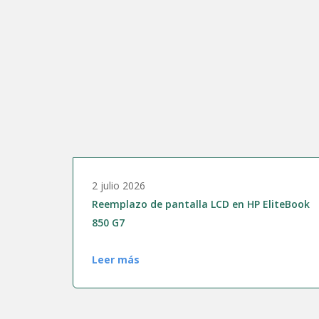
Reparación PlayStation
Reparación de Smartwa
Reparación de Xbox
Reparación de tablet
Reparación de móvil / m
Venta de periféricos
Equipos de ocasión / r
Reparación de iPad Air /
Reparación de Apple
2 julio 2026
Cambio de pantallas por
Reemplazo de pantalla LCD en HP EliteBook
Cambio de pantalla tácti
850 G7
Reparación de pantalla
Leer más
Reparación de MSI
Cambio de teclado
Reparación de placa ba