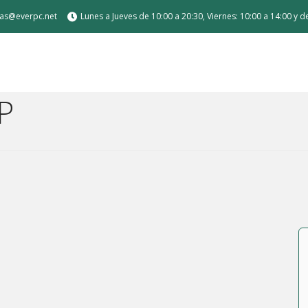
tas@everpc.net
Lunes a Jueves de 10:00 a 20:30, Viernes: 10:00 a 14:00 y 
HP
 de carga
Air / Pro
or sobremesa
a medida para gamer