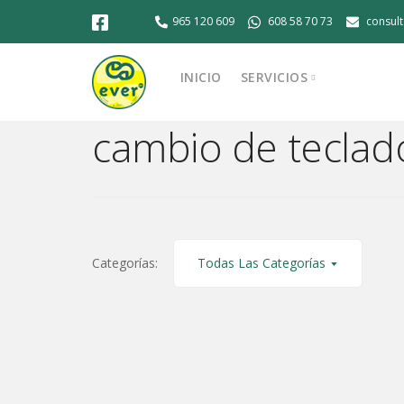
965 120 609
608 58 70 73
consul
INICIO
SERVICIOS
cambio de teclado
Montaje de equipo
Reparación de Asus
Reparación de conector
Reparación de HP
Reparación de iMac
Categorías:
Todas Las Categorías
Reparación de Lenovo
Reparación de MacBook 
Reparación de ordenad
Reparación de portátil
Venta de ordenadores 