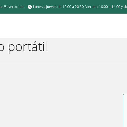
tas@everpc.net
Lunes a Jueves de 10:00 a 20:30, Viernes: 10:00 a 14:00 y 
 portátil
 de carga
Air / Pro
or sobremesa
a medida para gamer