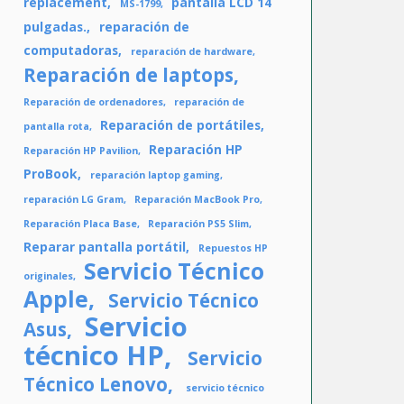
replacement
pantalla LCD 14
MS-1799
pulgadas.
reparación de
computadoras
reparación de hardware
Reparación de laptops
Reparación de ordenadores
reparación de
Reparación de portátiles
pantalla rota
Reparación HP
Reparación HP Pavilion
ProBook
reparación laptop gaming
reparación LG Gram
Reparación MacBook Pro
Reparación Placa Base
Reparación PS5 Slim
Reparar pantalla portátil
Repuestos HP
Servicio Técnico
originales
Apple
Servicio Técnico
Servicio
Asus
técnico HP
Servicio
Técnico Lenovo
servicio técnico