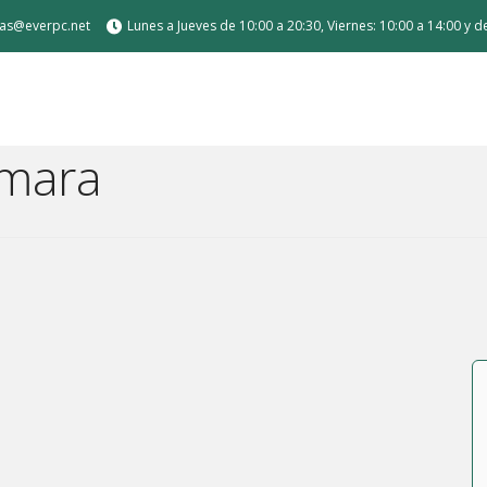
tas@everpc.net
Lunes a Jueves de 10:00 a 20:30, Viernes: 10:00 a 14:00 y 
amara
 de carga
Air / Pro
or sobremesa
a medida para gamer