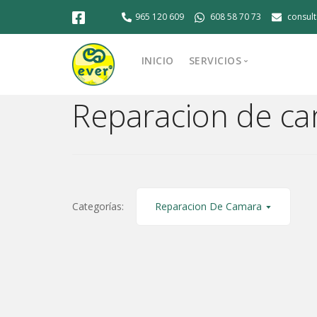
965 120 609
608 58 70 73
consul
INICIO
SERVICIOS
Reparacion de c
Montaje de equipo
Reparación de Asus
Reparación de conector
Reparación de HP
Reparación de iMac
Categorías:
Reparacion De Camara
Reparación de Lenovo
Reparación de MacBook 
Reparación de ordenad
Reparación de portátil
Venta de ordenadores 