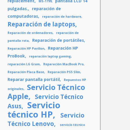
replacement
pantalla LCD 14
MS-1799
pulgadas.
reparación de
computadoras
reparación de hardware
Reparación de laptops
Reparación de ordenadores
reparación de
Reparación de portátiles
pantalla rota
Reparación HP
Reparación HP Pavilion
ProBook
reparación laptop gaming
reparación LG Gram
Reparación MacBook Pro
Reparación Placa Base
Reparación PS5 Slim
Reparar pantalla portátil
Repuestos HP
Servicio Técnico
originales
Apple
Servicio Técnico
Servicio
Asus
técnico HP
Servicio
Técnico Lenovo
servicio técnico