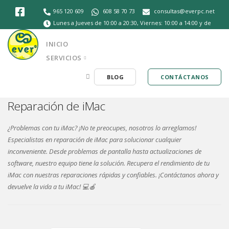
965 120 609
608 58 70 73
consultas@everpc.net
Lunes a Jueves de 10:00 a 20:30, Viernes: 10:00 a 14:00 y de
Pide ya mismo la recogida gratuita de
16:30 a 20:30, Sábados de 10:30 a 14:00
INICIO
tu equipo !!!
PEDIR RECOGIDA
SERVICIOS
BLOG
CONTÁCTANOS
Reparación de iMac
¿Problemas con tu iMac? ¡No te preocupes, nosotros lo arreglamos!
Especialistas en reparación de iMac para solucionar cualquier
inconveniente. Desde problemas de pantalla hasta actualizaciones de
software, nuestro equipo tiene la solución. Recupera el rendimiento de tu
iMac con nuestras reparaciones rápidas y confiables. ¡Contáctanos ahora y
devuelve la vida a tu iMac! 💻🍎