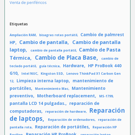
Venta de periféricos
Etiquetas
Cambio de palmrest
Ampliación RAM
bisagras rotas portátil
Cambio de pantalla
Cambio de pantalla
HP
laptop
Cambio de Pasta
cambio de pantalla portátil
Cambio de Placa Base
Térmica
cambio de
Hardware
HP ProBook 440
teclado portátil
guía técnica
G10
Intel NUC
Kingston SSD
Lenovo ThinkPad X1 Carbon Gen
Limpieza interna laptop
mantenimiento de
12
portátiles
Mantenimiento
Mantenimiento Mac
preventivo
Motherboard replacement
MS-1799
pantalla LCD 14 pulgadas.
reparación de
Reparación
computadoras
reparación de hardware
de laptops
Reparación de ordenadores
reparación de
Reparación de portátiles
pantalla rota
Reparación HP
Reparación HP ProBook
Pavilion
reparación laptop