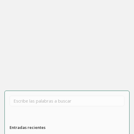
13 abril 2026
Cambio de pantalla y reparación de bisagras en HP ProBook
450 G8
Leer más
Entradas recientes