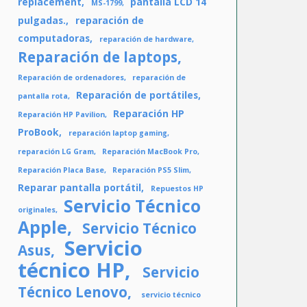
replacement
pantalla LCD 14
MS-1799
pulgadas.
reparación de
computadoras
reparación de hardware
Reparación de laptops
Reparación de ordenadores
reparación de
Reparación de portátiles
pantalla rota
Reparación HP
Reparación HP Pavilion
ProBook
reparación laptop gaming
reparación LG Gram
Reparación MacBook Pro
Reparación Placa Base
Reparación PS5 Slim
Reparar pantalla portátil
Repuestos HP
Servicio Técnico
originales
Apple
Servicio Técnico
Servicio
Asus
técnico HP
Servicio
Técnico Lenovo
servicio técnico