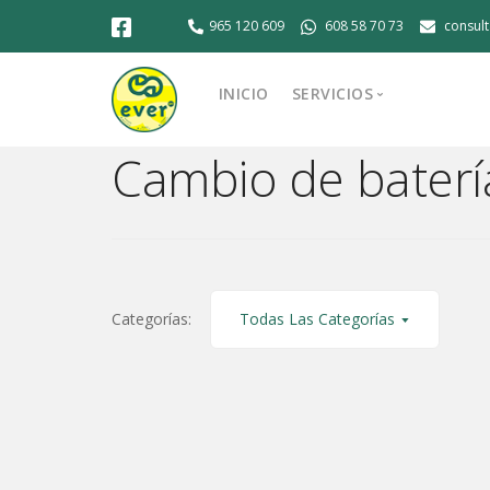
965 120 609
608 58 70 73
consul
Pide ya mismo la recogida gratuita de
INICIO
SERVICIOS
tu equipo !!!
PEDIR RECOGIDA
Cambio de baterí
Montaje de equipo
Reparación de Asus
Reparación de conector
Reparación de HP
Reparación de iMac
Categorías:
Todas Las Categorías
Reparación de Lenovo
Reparación de MacBook 
Reparación de ordenad
Reparación de portátil
Venta de ordenadores 