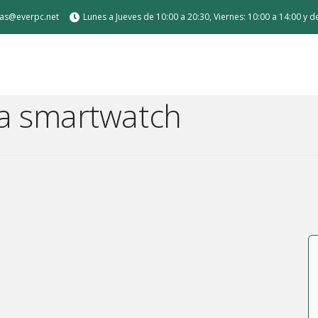
tas@everpc.net
Lunes a Jueves de 10:00 a 20:30, Viernes: 10:00 a 14:00 y 
a smartwatch
 de carga
Air / Pro
or sobremesa
a medida para gamer