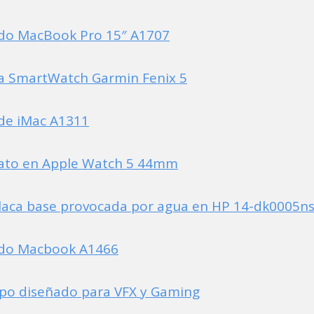
ado MacBook Pro 15″ A1707
a SmartWatch Garmin Fenix 5
de iMac A1311
fato en Apple Watch 5 44mm
laca base provocada por agua en HP 14-dk0005n
ado Macbook A1466
po diseñado para VFX y Gaming