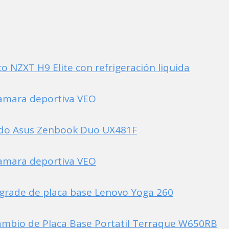
 NZXT H9 Elite con refrigeración liquida
amara deportiva VEO
ado Asus Zenbook Duo UX481F
amara deportiva VEO
pgrade de placa base Lenovo Yoga 260
mbio de Placa Base Portatil Terraque W650RB