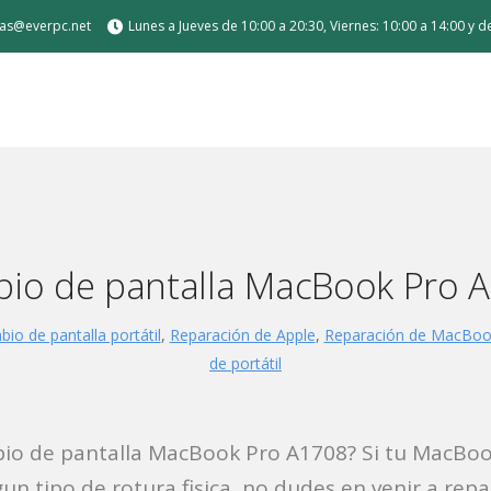
tas@everpc.net
Lunes a Jueves de 10:00 a 20:30, Viernes: 10:00 a 14:00 y 
 de carga
io de pantalla MacBook Pro 
io de pantalla portátil
,
Reparación de Apple
,
Reparación de MacBook
de portátil
Air / Pro
or sobremesa
o de pantalla MacBook Pro A1708? Si tu MacBoo
a medida para gamer
un tipo de rotura fisica, no dudes en venir a repar