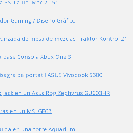
 SSD a un iMac 21,5″
or Gaming / Diseño Gráfico
vanzada de mesa de mezclas Traktor Kontrol Z1
a base Consola Xbox One S
isagra de portatil ASUS Vivobook S300
 Jack en un Asus Rog Zephyrus GU603HR
ras en un MSI GE63
quida en una torre Aquarium