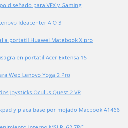
po diseñado para VFX y Gaming
enovo Ideacenter AIO 3
lla portatil Huawei Matebook X pro
sagra en portatil Acer Extensa 15
ra Web Lenovo Yoga 2 Pro
os Joysticks Oculus Quest 2 VR
kpad y placa base por mojado Macbook A1466
enimiento interno MSI PL62 7RC