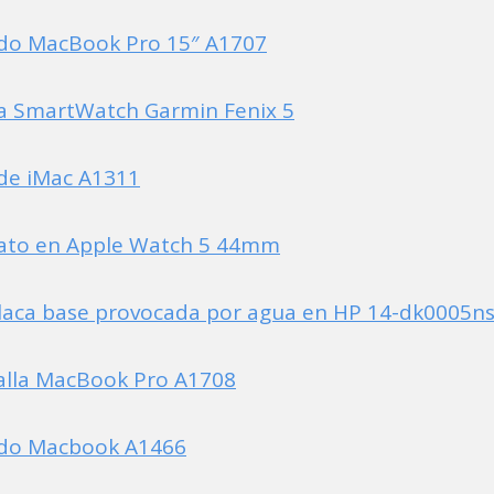
ado MacBook Pro 15″ A1707
a SmartWatch Garmin Fenix 5
de iMac A1311
fato en Apple Watch 5 44mm
laca base provocada por agua en HP 14-dk0005n
alla MacBook Pro A1708
ado Macbook A1466