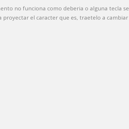
ento no funciona como deberia o alguna tecla se
tch
a proyectar el caracter que es, traetelo a cambiar 
oviles
eacondicionado
 Mini / Pro
tátil
l
se