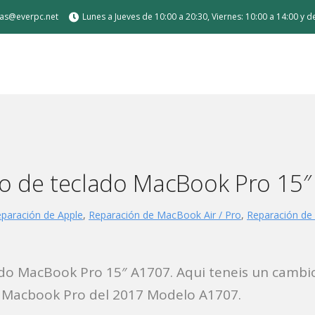
tas@everpc.net
Lunes a Jueves de 10:00 a 20:30, Viernes: 10:00 a 14:00 y 
 de carga
o de teclado MacBook Pro 15″
paración de Apple
,
Reparación de MacBook Air / Pro
,
Reparación de 
Air / Pro
or sobremesa
do MacBook Pro 15″ A1707. Aqui teneis un cambio
n Macbook Pro del 2017 Modelo A1707.
a medida para gamer