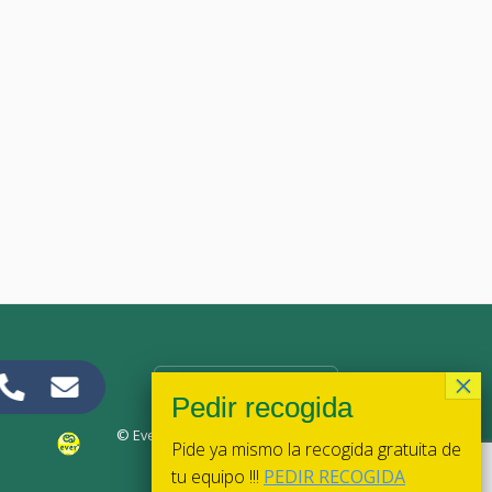
17 junio 2026
Cambio de botones L1 y R1 en Steam Deck 1010: reparación
de micro-switches
Leer más
CONTACTANOS
© Ever Pc 2026. Todos los derechos reservados.
Pide ya mismo la recogida gratuita de
tu equipo !!!
PEDIR RECOGIDA