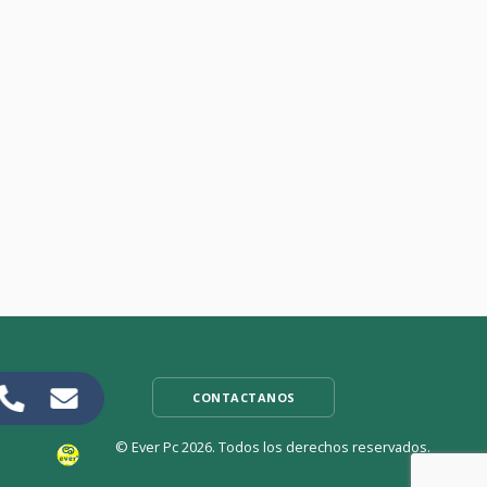
15 febrero 2024
Sustitucion y Upgrade de placa base Lenovo Yoga 260
Leer más
CONTACTANOS
© Ever Pc 2026. Todos los derechos reservados.