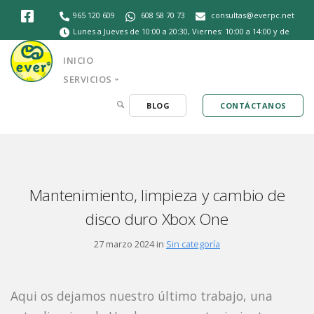
965 120 609
608 58 70 73
consultas@everpc.net
Lunes a Jueves de 10:00 a 20:30, Viernes: 10:00 a 14:00 y de
16:30 a 20:30, Sábados de 10:30 a 14:00
INICIO
SERVICIOS
BLOG
CONTÁCTANOS
Mantenimiento, limpieza y cambio de
disco duro Xbox One
27 marzo 2024 in
Sin categoría
Aqui os dejamos nuestro último trabajo, una