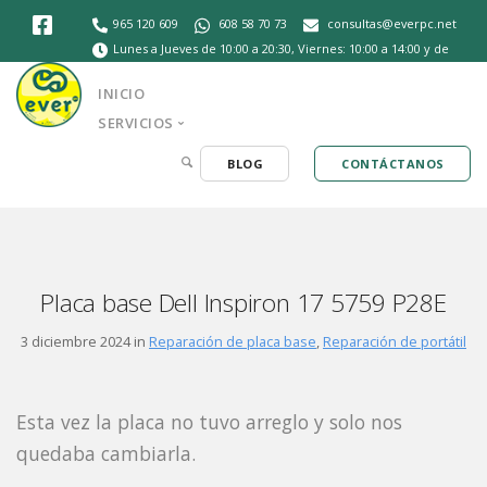
965 120 609
608 58 70 73
consultas@everpc.net
Lunes a Jueves de 10:00 a 20:30, Viernes: 10:00 a 14:00 y de
16:30 a 20:30, Sábados de 10:30 a 14:00
INICIO
SERVICIOS
BLOG
CONTÁCTANOS
Placa base Dell Inspiron 17 5759 P28E
3 diciembre 2024 in
Reparación de placa base
,
Reparación de portátil
Esta vez la placa no tuvo arreglo y solo nos
quedaba cambiarla.