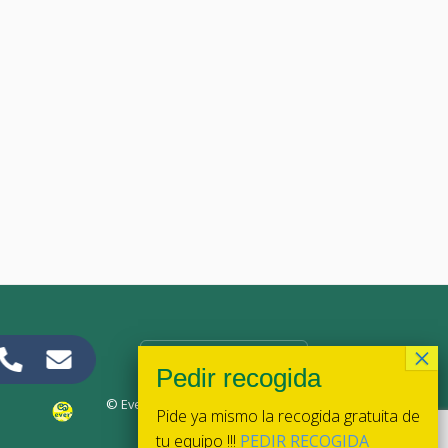
31 marzo 2026
Reparación de HP EliteDesk 800 G3 Mini: sustitución de placa
base
Leer más
CONTACTANOS
© Ever Pc 2026. Todos los derechos reservados.
Pide ya mismo la recogida gratuita de
tu equipo !!!
PEDIR RECOGIDA