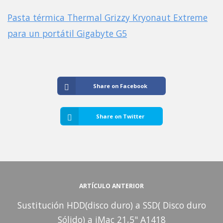
Pasta térmica Thermal Grizzy Kryonaut Extreme
para un portátil Gigabyte G5
Share on Facebook
Share on Twitter
ARTÍCULO ANTERIOR
Sustitución HDD(disco duro) a SSD( Disco duro
Sólido) a iMac 21,5" A1418