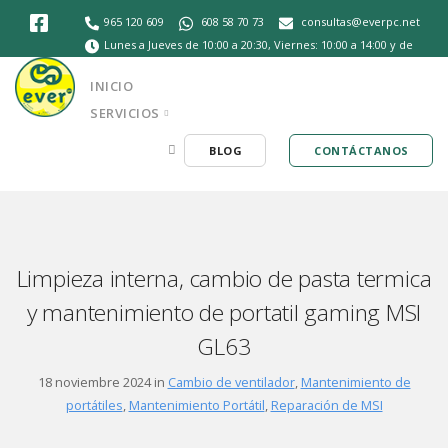
965 120 609
608 58 70 73
consultas@everpc.net
Lunes a Jueves de 10:00 a 20:30, Viernes: 10:00 a 14:00 y de
16:30 a 20:30, Sábados de 10:30 a 14:00
INICIO
SERVICIOS
BLOG
CONTÁCTANOS
Limpieza interna, cambio de pasta termica
y mantenimiento de portatil gaming MSI
GL63
18 noviembre 2024 in
Cambio de ventilador
,
Mantenimiento de
portátiles
,
Mantenimiento Portátil
,
Reparación de MSI