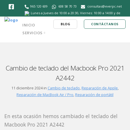
965 120 609
608 58 70 73
consultas@everpc.net
Lunes a Jueves de 10:00 a 20:30, Viernes: 10:00 a 14:00 y de
16:30 a 20:30, Sábados de 10:30 a 14:00
BLOG
CONTÁCTANOS
INICIO
SERVICIOS
Cambio de teclado del Macbook Pro 2021
A2442
11 diciembre 2024 in
Cambio de teclado
,
Reparación de Apple
,
Reparación de MacBook Air / Pro
,
Reparación de portátil
En esta ocasión hemos cambiado el teclado del
Macbook Pro 2021 A2442