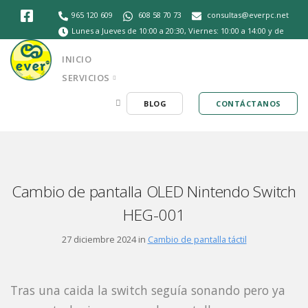
965 120 609
608 58 70 73
consultas@everpc.net
Lunes a Jueves de 10:00 a 20:30, Viernes: 10:00 a 14:00 y de
16:30 a 20:30, Sábados de 10:30 a 14:00
INICIO
SERVICIOS
BLOG
CONTÁCTANOS
Cambio de pantalla OLED Nintendo Switch
HEG-001
27 diciembre 2024 in
Cambio de pantalla táctil
Tras una caida la switch seguía sonando pero ya