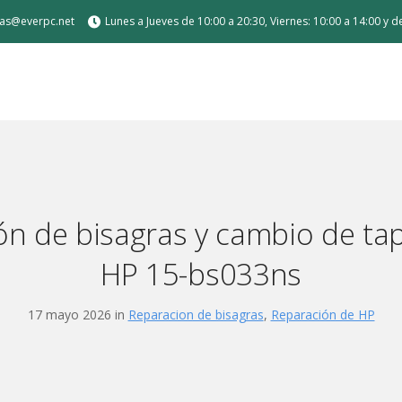
tas@everpc.net
Lunes a Jueves de 10:00 a 20:30, Viernes: 10:00 a 14:00 y 
 de carga
ón de bisagras y cambio de ta
HP 15-bs033ns
Air / Pro
17 mayo 2026 in
Reparacion de bisagras
,
Reparación de HP
or sobremesa
a medida para gamer